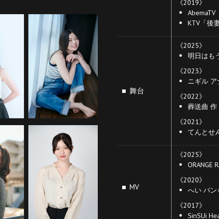
《2019》
Abema
KTV「後
《2025》
明⽇はも
《2023》
ニギル アナ
■ 舞台
《2022》
葬送曲 作
《2021》
てんとせ
《2025》
ORANGE
《2020》
■ MV
へい パン
《2017》
SinSUi