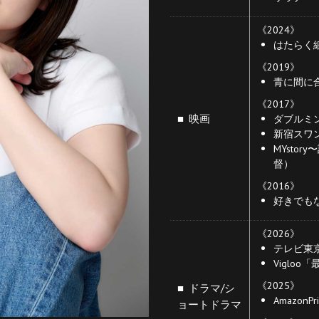
《2024》
はたらく細
《2019》
⻘に間に
《2017》
■ 映画
ダブルミ
新宿スワ
MYsto
督）
《2016》
好きでも
《2026》
テレビ東京
Viglo
《2025》
■ ドラマ/シ
Amazon
ョートドラマ