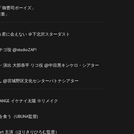
TV「御曹司ボーイズ」
妻業」
う君に会えない ＠下北沢スターダスト
ゴ役 @studioZAP!
・演出 ⼤部恭平 リコ役 @中⽬⿊キンケロ・シアター
ん @宮城野区⽂化センターパトナシアター
 RANGE イケナイ太陽 ※リメイク
を⾷う（UBUNA監督)
 Heart 主演（ほりきりひろむ監督）