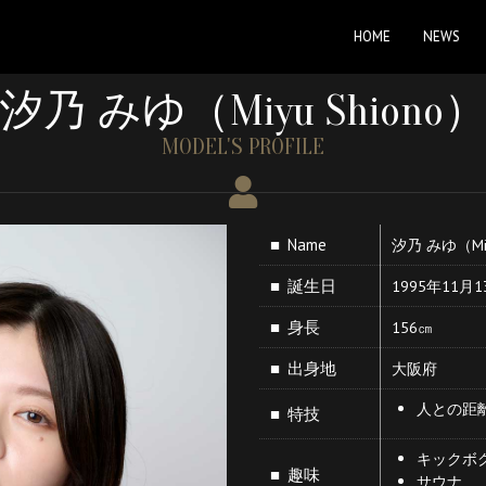
HOME
NEWS
汐乃 みゆ（Miyu Shiono
MODEL'S PROFILE
■ Name
汐乃 みゆ（Miy
■ 誕生日
1995年11月1
■ 身長
156㎝
■ 出身地
大阪府
人との距
■ 特技
キックボ
■ 趣味
サウナ