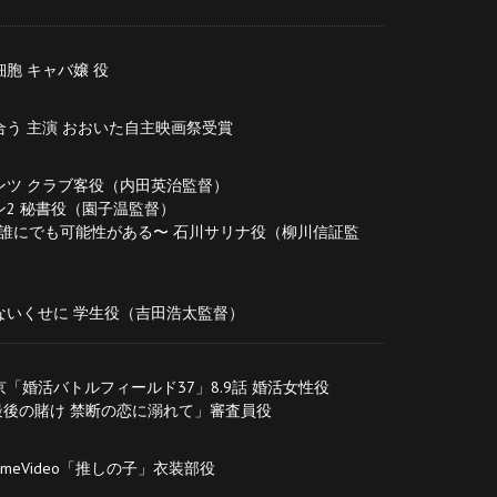
胞 キャバ嬢 役
合う 主演 おおいた⾃主映画祭受賞
ンツ クラブ客役（内⽥英治監督）
ン2 秘書役（園⼦温監督）
ry〜誰にでも可能性がある〜 ⽯川サリナ役（柳川信証監
ないくせに 学⽣役（吉⽥浩太監督）
「婚活バトルフィールド37」8.9話 婚活⼥性役
o「最後の賭け 禁断の恋に溺れて」審査員役
PrimeVideo「推しの⼦」⾐装部役